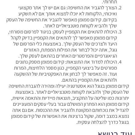
תחרותי.
הצורך להגביר את החשיפה: גם אם יש לך אתר מקצועי
ואיכותי, הלקוחות לא יוכלו למצוא אותך אם לא תשקיע
בקידום. קידום ממומן מאפשר להגביר את החשיפה של העסק
שלך ולהביא לקוחות פוטנציאליים לאתר.
היכולת להתאים את הקמפיין לעסק: בניגוד לפרסום מסורתי,
קידום ממומן מאפשר לך להתאים את הקמפיין בדיוק לקהל
היעד ולצרכים של העסק שלך. באמצעות כלי הפרסום של
גוגל, אתה יכול לבחור את המילות המפתח, האזורים
הגיאוגרפיים והפרמטרים האחרים בהתאם לעסק שלך.
היכולת למדוד את התוצאות: קידום ממומן מספק נתונים
מפורטים על ביצועי הקמפיין, כגון מספר הלחיצות, המרות
ועוד. זה מאפשר לך לבחון את האפקטיביות של ההשקעה
ולהתאים את הקמפיין בהתאם.
קידום ממומן בגוגל הוא אסטרטגיה יעילה ומהירה להגברת החשיפה
של העסק שלך ולהבאת לקוחות פוטנציאליים לאתר. באמצעות
יתרונות כמו שליטה על התקציב, תוצאות מיידיות והתאמה אישית,
קידום ממומן הוא הפתרון המושלם עבור בעלי עסקים המעוניינים
להגדיל את נוכחותם המקוונת ולהגביר את ההכנסות. אם גם אתה
נמצא במצב דומה, שקול ברצינות את האפשרות של קידום ממומן
בגוגל כדרך להצלחה עסקית.
עוד בנושא